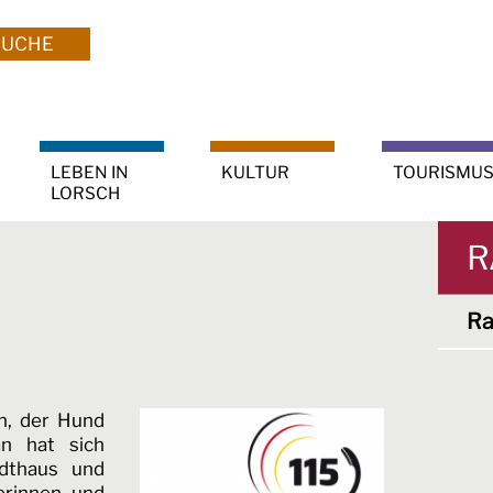
SUCHE
LEBEN IN
KULTUR
TOURISMU
LORSCH
R
Ra
n, der Hund
an hat sich
dthaus und
erinnen und