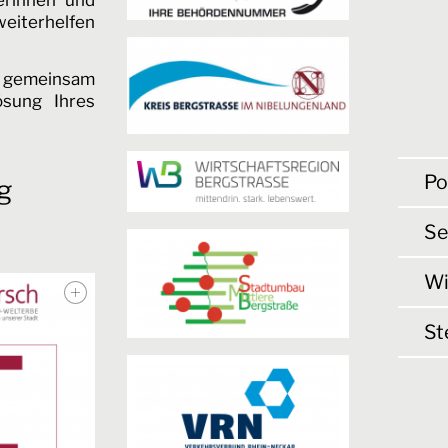
eiterhelfen
ir gemeinsam
ösung Ihres
Po
g
Se
Wi
St