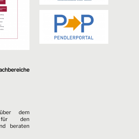
chbereiche
enüber dem
 für den
und beraten