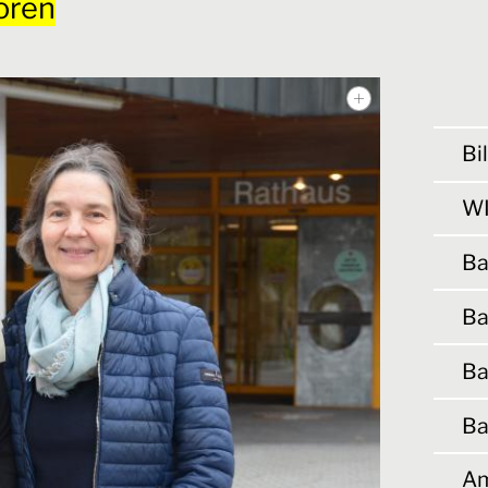
oren
Bi
WI
Ba
Ba
Ba
Ba
Am