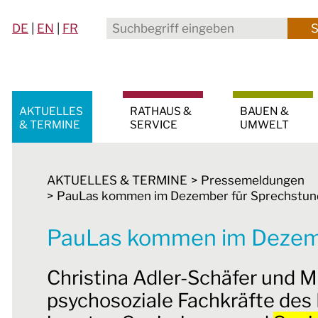
DE
|
EN
|
FR
AKTUELLES
RATHAUS &
BAUEN &
& TERMINE
SERVICE
UMWELT
AKTUELLES & TERMINE
Pressemeldungen
PauLas kommen im Dezember für Sprechstu
PauLas kommen im Dezem
Christina Adler-Schäfer und 
psychosoziale Fachkräfte des 