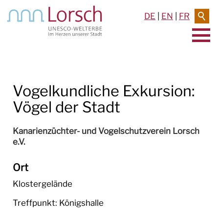
DE
|
EN
|
FR
AKTUELLES & TERMINE
Vogelkundliche Exkursion:
RATHAUS & SERVICE
Vögel der Stadt
BAUEN & UMWELT
Kanarienzüchter- und Vogelschutzverein Lorsch
LEBEN IN LORSCH
e.V.
KULTUR
Ort
TOURISMUS
Klostergelände
Treffpunkt: Königshalle