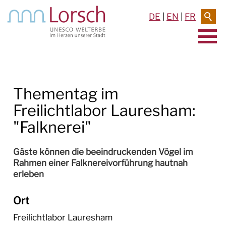
DE
|
EN
|
FR
AKTUELLES & TERMINE
Thementag im
RATHAUS & SERVICE
Freilichtlabor Lauresham:
BAUEN & UMWELT
"Falknerei"
LEBEN IN LORSCH
Gäste können die beeindruckenden Vögel im
Rahmen einer Falknereivorführung hautnah
KULTUR
erleben
TOURISMUS
Ort
Freilichtlabor Lauresham