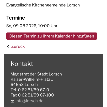
Weiterbildung im Ehrenamt
Evangelische Kirchengemeinde Lorsch
KINDER & JUGEND
Termine
FREIZEIT & SPORT
So, 09.08.2026
, 10:00
Uhr
HISTORIE
Diesen Termin zu Ihrem Kalender hinzufügen
Zurück
GESUNDHEIT
NOTFALLNUMMERN
Kontakt
MOBILITÄT
Magistrat der Stadt Lorsch
Kaiser-Wilhelm-Platz 1
VEREINE
64653 Lorsch
Tel. 0 62 51/59 67-0
KIRCHEN
Fax 0 62 51/59 67-100
nf
l
rsch
d
KULTUR