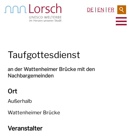
DE
|
EN
|
FR
AKTUELLES & TERMINE
Taufgottesdienst
RATHAUS & SERVICE
BAUEN & UMWELT
an der Wattenheimer Brücke mit den
Nachbargemeinden
LEBEN IN LORSCH
Ort
BILDUNG
Außerhalb
Bibliotheken
Wattenheimer Brücke
Schulen
Veranstalter