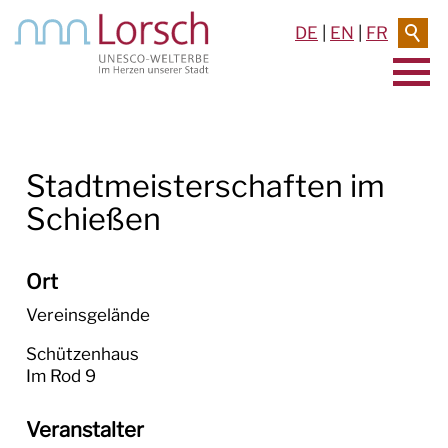
DE
|
EN
|
FR
AKTUELLES & TERMINE
Stadtmeisterschaften im
RATHAUS & SERVICE
Schießen
BAUEN & UMWELT
LEBEN IN LORSCH
Ort
Vereinsgelände
KULTUR
Schützenhaus

TOURISMUS
Im Rod 9
Veranstalter