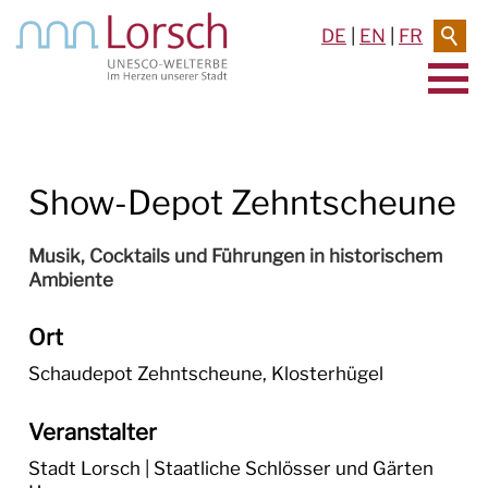
DE
|
EN
|
FR
AKTUELLES & TERMINE
Show-Depot Zehntscheune
RATHAUS & SERVICE
BAUEN & UMWELT
Musik, Cocktails und Führungen in historischem
Ambiente
LEBEN IN LORSCH
Ort
KULTUR
Schaudepot Zehntscheune, Klosterhügel
TOURISMUS
Veranstalter
Stadt Lorsch | Staatliche Schlösser und Gärten