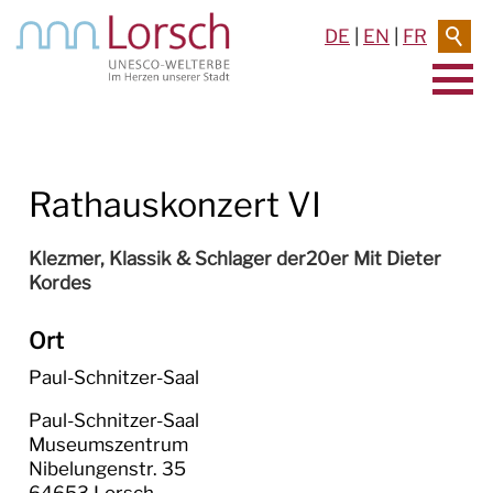
DE
|
EN
|
FR
AKTUELLES & TERMINE
Rathauskonzert VI
RATHAUS & SERVICE
BAUEN & UMWELT
Klezmer, Klassik & Schlager der20er Mit Dieter
Kordes
LEBEN IN LORSCH
Ort
KULTUR
Paul-Schnitzer-Saal
TOURISMUS
Paul-Schnitzer-Saal

Museumszentrum

Nibelungenstr. 35
