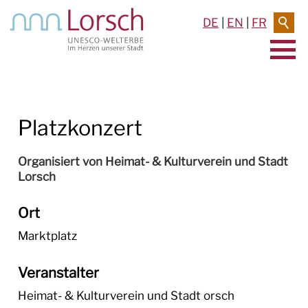
DE
|
EN
|
FR
AKTUELLES & TERMINE
Platzkonzert
RATHAUS & SERVICE
BAUEN & UMWELT
Organisiert von Heimat- & Kulturverein und Stadt
Lorsch
LEBEN IN LORSCH
Ort
KULTUR
Marktplatz
TOURISMUS
Veranstalter
Heimat- & Kulturverein und Stadt orsch