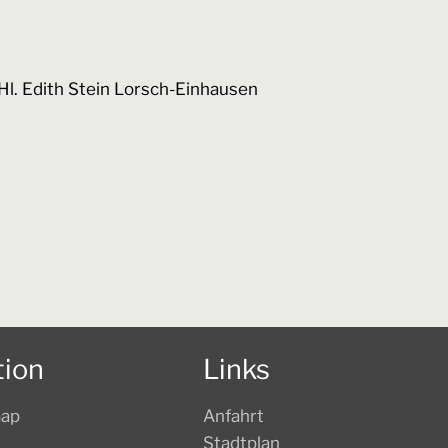
Hl. Edith Stein Lorsch-Einhausen
tion
Links
map
Anfahrt
Stadtplan