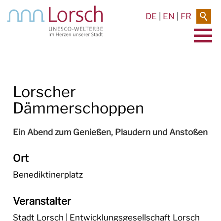
DE
|
EN
|
FR
AKTUELLES & TERMINE
Lorscher
RATHAUS & SERVICE
Dämmerschoppen
BAUEN & UMWELT
Ein Abend zum Genießen, Plaudern und Anstoßen
LEBEN IN LORSCH
Ort
KULTUR
Benediktinerplatz
TOURISMUS
Veranstalter
Stadt Lorsch | Entwicklungsgesellschaft Lorsch