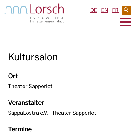
DE
|
EN
|
FR
AKTUELLES & TERMINE
Kultursalon
RATHAUS & SERVICE
BAUEN & UMWELT
Ort
LEBEN IN LORSCH
Theater Sapperlot
KULTUR
Veranstalter
SappaLostra e.V. | Theater Sapperlot
TOURISMUS
Termine