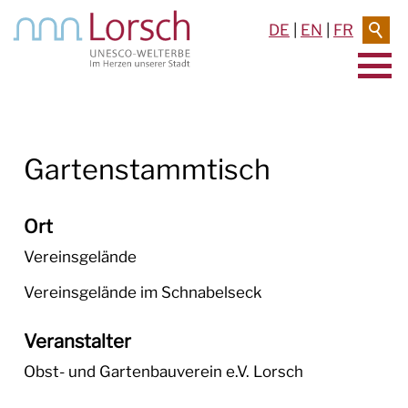
DE
|
EN
|
FR
AKTUELLES & TERMINE
Gartenstammtisch
RATHAUS & SERVICE
BAUEN & UMWELT
Ort
LEBEN IN LORSCH
Vereinsgelände
Vereinsgelände im Schnabelseck
KULTUR
Veranstalter
TOURISMUS
Obst- und Gartenbauverein e.V. Lorsch