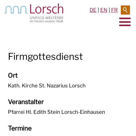
DE
|
EN
|
FR
AKTUELLES & TERMINE
Firmgottesdienst
RATHAUS & SERVICE
BAUEN & UMWELT
Ort
LEBEN IN LORSCH
Kath. Kirche St. Nazarius Lorsch
KULTUR
Veranstalter
Pfarrei Hl. Edith Stein Lorsch-Einhausen
TOURISMUS
Termine