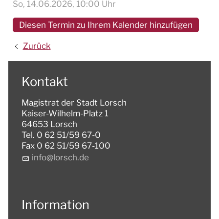
So, 14.06.2026
, 10:00
Uhr
Diesen Termin zu Ihrem Kalender hinzufügen
Zurück
Kontakt
Magistrat der Stadt Lorsch
Kaiser-Wilhelm-Platz 1
64653 Lorsch
Tel. 0 62 51/59 67-0
Fax 0 62 51/59 67-100
nf
l
rsch
d
Information