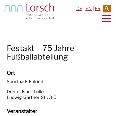
DE
|
EN
|
FR
AKTUELLES & TERMINE
Festakt – 75 Jahre
RATHAUS & SERVICE
Fußballabteilung
BAUEN & UMWELT
LEBEN IN LORSCH
Ort
Sportpark Ehlried
KULTUR
Dreifeldsporthalle

TOURISMUS
Veranstalter