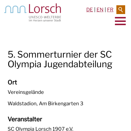
DE
|
EN
|
FR
AKTUELLES & TERMINE
5. Sommerturnier der SC
RATHAUS & SERVICE
Olympia Jugendabteilung
BAUEN & UMWELT
LEBEN IN LORSCH
Ort
Vereinsgelände
KULTUR
Waldstadion, Am Birkengarten 3
TOURISMUS
Veranstalter
SC Olympia Lorsch 1907 e.V.