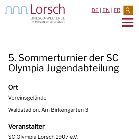
DE
|
EN
|
FR
AKTUELLES & TERMINE
5. Sommerturnier der SC
RATHAUS & SERVICE
Olympia Jugendabteilung
BAUEN & UMWELT
LEBEN IN LORSCH
Ort
Vereinsgelände
KULTUR
Waldstadion, Am Birkengarten 3
TOURISMUS
Veranstalter
SC Olympia Lorsch 1907 e.V.