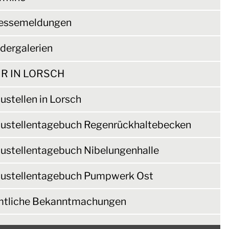
essemeldungen
ldergalerien
R IN LORSCH
ustellen in Lorsch
ustellentagebuch Regenrückhaltebecken
ustellentagebuch Nibelungenhalle
ustellentagebuch Pumpwerk Ost
tliche Bekanntmachungen