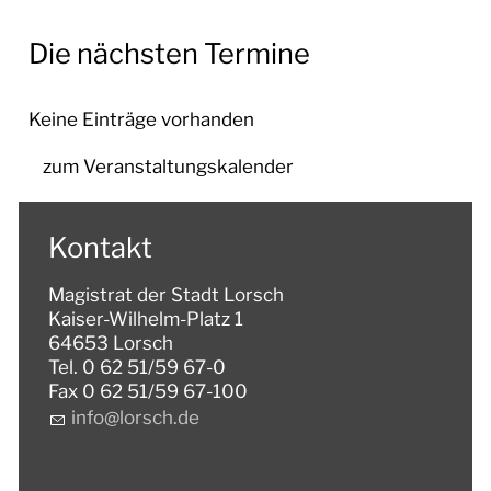
WIR IN LORSCH
Die nächsten Termine
BAUSTELLEN IN LORSCH
BAUSTELLENTAGEBUCH
Keine Einträge vorhanden
REGENRÜCKHALTEBECKEN
zum Veranstaltungskalender
BAUSTELLENTAGEBUCH
NIBELUNGENHALLE
Kontakt
BAUSTELLENTAGEBUCH PUMPWERK OST
Magistrat der Stadt Lorsch
AMTLICHE BEKANNTMACHUNGEN
Kaiser-Wilhelm-Platz 1
64653 Lorsch
Tel. 0 62 51/59 67-0
RATHAUS & SERVICE
Fax 0 62 51/59 67-100
nf
l
rsch
d
BAUEN & UMWELT
LEBEN IN LORSCH