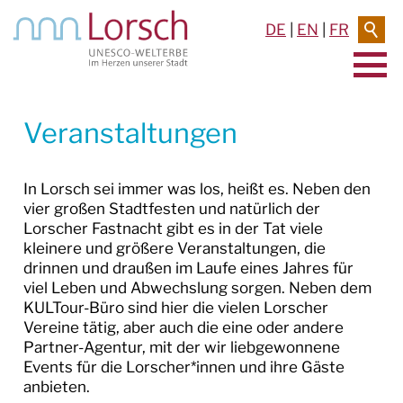
DE
|
EN
|
FR
AKTUELLES & TERMINE
Veranstaltungen
VERANSTALTUNGEN
In Lorsch sei immer was los, heißt es. Neben den
Veranstaltungsübersicht
vier großen Stadtfesten und natürlich der
Lorscher Fastnacht gibt es in der Tat viele
Veranstaltung anmelden
kleinere und größere Veranstaltungen, die
drinnen und draußen im Laufe eines Jahres für
TERMINE
viel Leben und Abwechslung sorgen. Neben dem
KULTour-Büro sind hier die vielen Lorscher
PRESSEMELDUNGEN
Vereine tätig, aber auch die eine oder andere
Partner-Agentur, mit der wir liebgewonnene
BILDERGALERIEN
Events für die Lorscher*innen und ihre Gäste
anbieten.